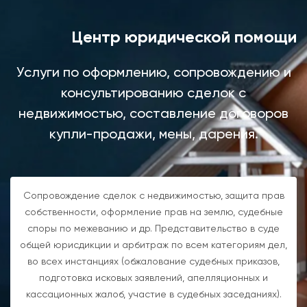
Центр юридической помощи
Услуги по оформлению, сопровождению и
консультированию сделок с
недвижимостью, составление договоров
купли-продажи, мены, дарения.
Сопровождение сделок с недвижимостью, защита прав
собственности, оформление прав на землю, судебные
споры по межеванию и др. Представительство в суде
общей юрисдикции и арбитраж по всем категориям дел,
во всех инстанциях (обжалование судебных приказов,
подготовка исковых заявлений, апелляционных и
кассационных жалоб, участие в судебных заседаниях).